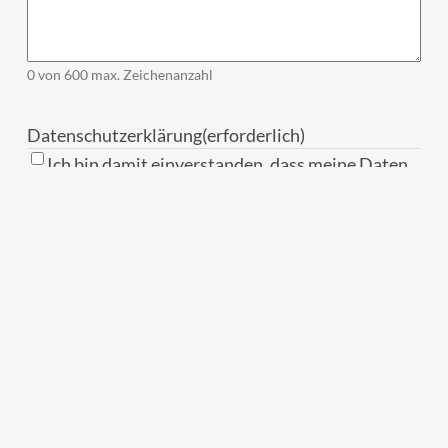
0 von 600 max. Zeichenanzahl
Datenschutzerklärung
(erforderlich)
Ich bin damit einverstanden, dass meine Daten
bei Oetzmann International GmbH zu Zwecken
der Kontaktaufnahme und weiterer
Kommunikation im Einklang des BDSG
verarbeitet, gespeichert und genutzt werden. Es
erfolgt keine Weitergabe an Dritte. Ich kann
mein Einverständnis jederzeit mit Wirkung für
die Zukunft widerrufen. Meinen Widerrruf
richte ich an Oetzmann International GmbH,
Salzstr. 1, 21335 Lüneburg.